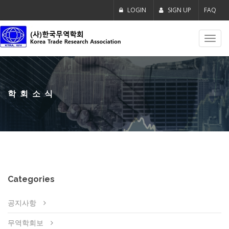
LOGIN
SIGN UP
FAQ
Toggl
navig
학회소식
Categories
공지사항
무역학회보