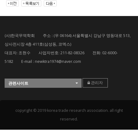
(사)한국무역학회 주소 : (우 06164) 서울특별시 강남구 영동대로 513,
상사전시장 4층 411호(삼성동, 코엑스)
대표자: 조현수 사업자번호: 211-82-08326 전화: 02-6000-
5182 E-mail : newktra1974@naver.com
관리자
관련사이트
copyright © 2019 korea trade research association. all right
reserved.