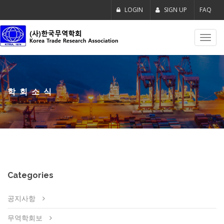
LOGIN
SIGN UP
FAQ
Toggl
navig
학회소식
Categories
공지사항
무역학회보