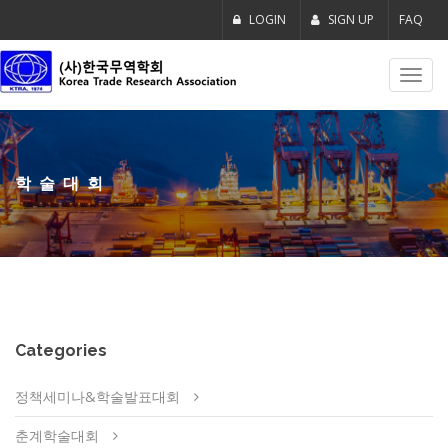
LOGIN
SIGN UP
FAQ
Toggl
navig
학술대회
Categories
정책세미나&학술발표대회
춘계학술대회