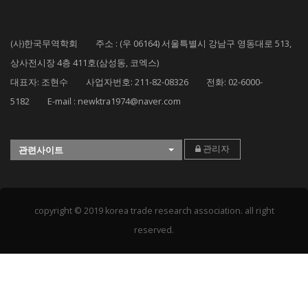
(사)한국무역학회 주소 : (우 06164) 서울특별시 강남구 영동대로 513,
상사전시장 4층 411호(삼성동, 코엑스)
대표자: 조현수 사업자번호: 211-82-08326 전화: 02-6000-
5182 E-mail : newktra1974@naver.com
관리자
관련사이트
copyright © 2019 korea trade research association. all right
reserved.