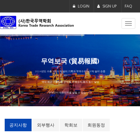
LOGIN
SIGN UP
FAQ
Toggl
navig
무역보국 (貿易報國)
2024년도 수출 6,838억 달러 기록과 무역수지 518억 달러 순증
역대 최고 수출실적 경신 및 무역수지 흑자 동시 달성
무역만이 대한민국을 살릴 수 있습니다!!!
공지사항
외부행사
학회보
회원동정