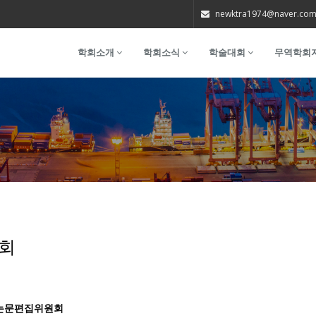
newktra1974@naver.co
학회소개
학회소식
학술대회
무역학회
회
 논문편집위원회