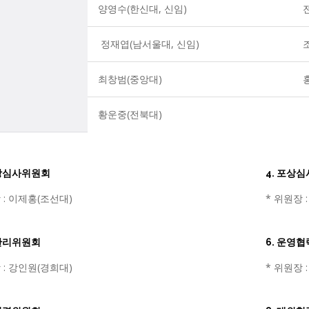
양영수(한신대, 신임)
 정재엽(남서울대, 신임)
최창범(중앙대)
황운중(전북대)
술상심사위원회
4. 포상
 : 이제홍(조선대)
* 위원장 
금관리위원회
6. 운영
 : 강인원(경희대)
* 위원장 