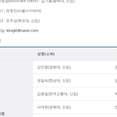
장(Associate Editor) : 김기홍(평택대, 신임)
사1 : 전호진(서울사이버대)
2 : 조우성(목포대, 신임)
메일:
ktrajkt@naver.com
원
성명(소속)
강인원(경희대, 신임)
권일숙(한남대, 신임)
김용일(한국교통대, 신임)
서재현(경북대, 신임)
위원