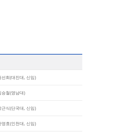
권선희(대진대, 신임)
김승철(영남대)
박근식(단국대, 신임)
안영효(인천대, 신임)