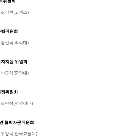
협력위원회
: 조상현(코엑스)
세특별위원회
: 송선욱(백석대)
진학자지원 위원회
: 박근식(중앙대)
정개정위원회
: 조연성(덕성여대)
학·연 협력자문위원회
: 우정욱(한국교통대)