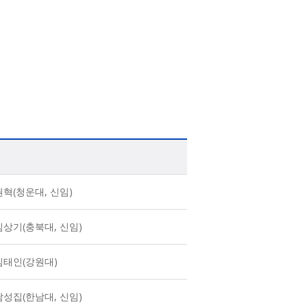
권혁(청운대, 신임)
김상기(충북대, 신임)
김태인(강원대)
남성집(한남대, 신임)