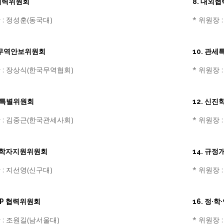
제협력위원회
8. 대외
 : 정성훈(동국대)
* 위원장 
A·무역안보위원회
10. 관
 : 장상식(한국무역협회)
* 위원장 
조세특별위원회
12. 신
 : 김중근(한국관세사회)
* 위원장 
여성학자지원위원회
14. 규
 : 지선영(신구대)
* 위원장 
TEP 협력위원회
16. 정·
 : 조원길(남서울대)
* 위원장 