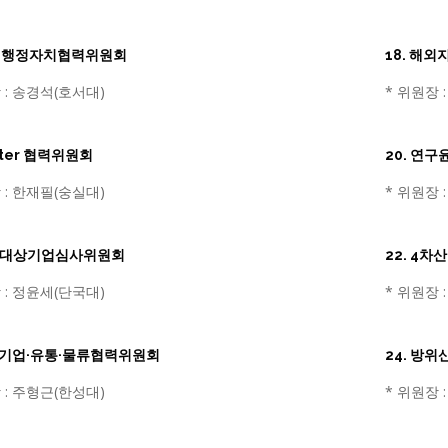
산학·행정자치협력위원회
18. 해
 : 송경석(호서대)
* 위원장 
exter 협력위원회
20. 연
 : 한재필(숭실대)
* 위원장 
무역대상기업심사위원회
22. 4
 : 정윤세(단국대)
* 위원장 
중소기업·유통·물류협력위원회
24. 방
 : 주형근(한성대)
* 위원장 