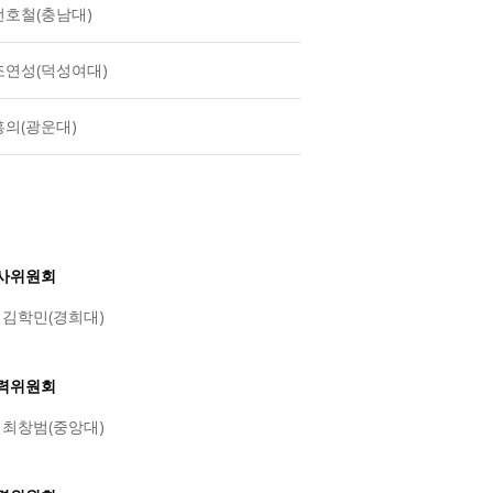
전호철(충남대)
조연성(덕성여대)
홍의(광운대)
심사위원회
: 김학민(경희대)
협력위원회
: 최창범(중앙대)