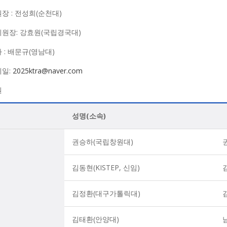
원장 : 전성희(순천대)
위원장: 강효원(국립경국대)
 : 배문규(영남대)
메일:
2025ktra@naver.com
원
성명(소속)
권승하(국립창원대)
김동현(KISTEP, 신임)
김정환(대구가톨릭대)
김태환(안양대)