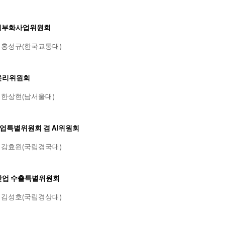
외지부화사업위원회
: 홍성규(한국교통대)
구윤리위원회
: 한상현(남서울대)
차산업특별위원회 겸 AI위원회
: 강효원(국립경국대)
위산업 수출특별위원회
: 김성호(국립경상대)