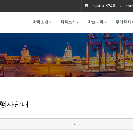
newktra1974@naver.co
학회소개
학회소식
학술대회
무역학회
행사안내
제목