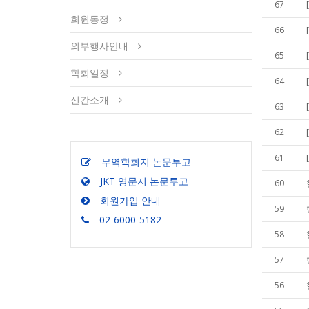
67
회원동정
66
외부행사안내
65
학회일정
64
신간소개
63
62
61
무역학회지 논문투고
JKT 영문지 논문투고
60
회원가입 안내
59
02-6000-5182
58
57
56