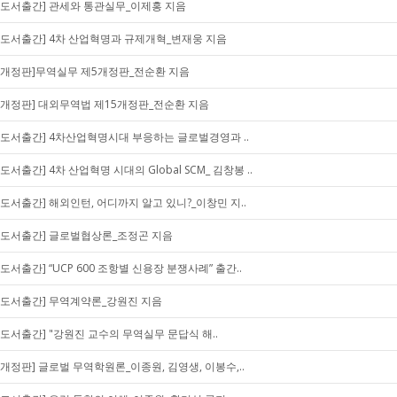
[도서출간] 관세와 통관실무_이제홍 지음
[도서출간] 4차 산업혁명과 규제개혁_변재웅 지음
[개정판]무역실무 제5개정판_전순환 지음
[개정판] 대외무역법 제15개정판_전순환 지음
[도서출간] 4차산업혁명시대 부응하는 글로벌경영과 ..
[도서출간] 4차 산업혁명 시대의 Global SCM_ 김창봉 ..
[도서출간] 해외인턴, 어디까지 알고 있니?_이창민 지..
[도서출간] 글로벌협상론_조정곤 지음
[도서출간] “UCP 600 조항별 신용장 분쟁사례” 출간..
[도서출간] 무역계약론_강원진 지음
[도서출간] "강원진 교수의 무역실무 문답식 해..
[개정판] 글로벌 무역학원론_이종원, 김영생, 이봉수,..