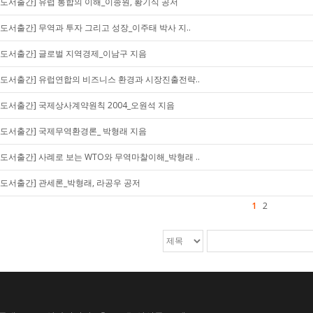
[도서출간] 유럽 통합의 이해_이종원, 황기식 공저
[도서출간] 무역과 투자 그리고 성장_이주태 박사 지..
[도서출간] 글로벌 지역경제_이남구 지음
[도서출간] 유럽연합의 비즈니스 환경과 시장진출전략..
[도서출간] 국제상사계약원칙 2004_오원석 지음
[도서출간] 국제무역환경론_ 박형래 지음
[도서출간] 사례로 보는 WTO와 무역마찰이해_박형래 ..
[도서출간] 관세론_박형래, 라공우 공저
1
2