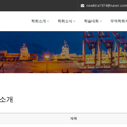
newktra1974@naver.co
학회소개
학회소식
학술대회
무역학회
소개
제목