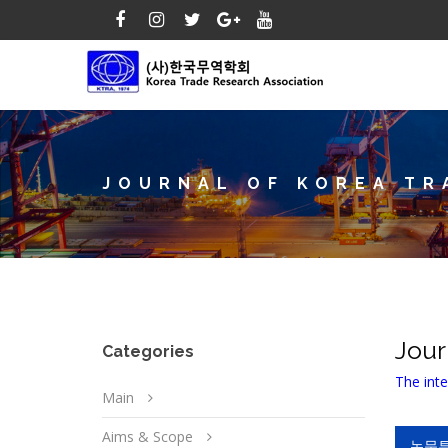
JOURNAL OF KOREA TR
Jour
Categories
The inte
Main
Aims & Scope
논문투