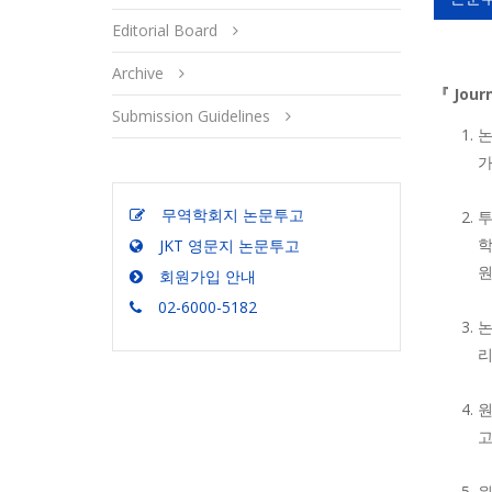
Editorial Board
Archive
『 Jour
Submission Guidelines
논
가
무역학회지 논문투고
투
학
JKT 영문지 논문투고
원
회원가입 안내
02-6000-5182
논
리
원
고
원