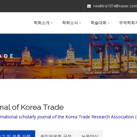
newktra1974@naver.co
학회소개
학회소식
학술대회
무역학회
ADE
nal of Korea Trade
rnational scholarly journal of the Korea Trade Research Association 
고 및 제출 요령
편집위원회 규정
논문양식