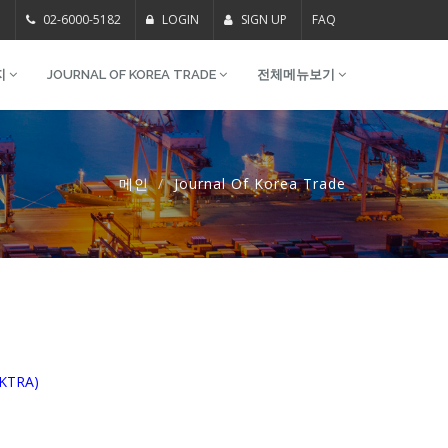
m
02-6000-5182
LOGIN
SIGN UP
FAQ
지
JOURNAL OF KOREA TRADE
전체메뉴보기
메인
Journal Of Korea Trade
(KTRA)