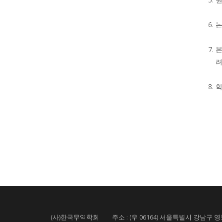
논
본
려
학
(사)한국무역학회 주소 : (우 06164) 서울특별시 강남구 영동