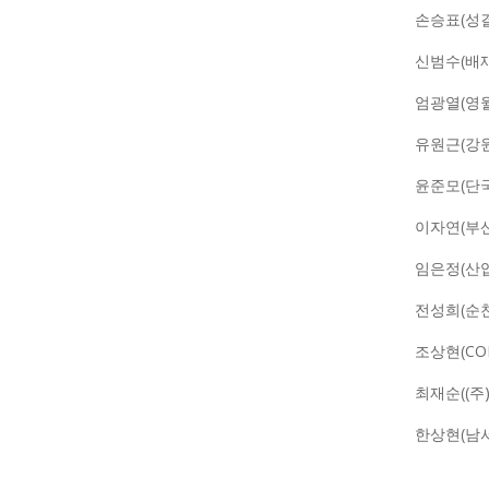
손승표(성
신범수(배
엄광열(영
유원근(강
윤준모(단
이자연(부
임은정(산
전성희(순
조상현(COE
최재순((주
한상현(남