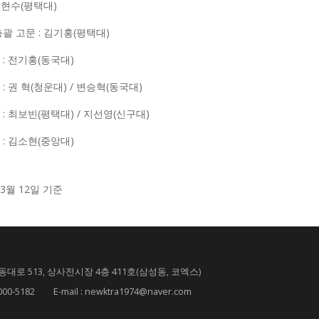
 조현수(평택대)
총괄 고문 : 김기홍(평택대)
 : 전기홍(동국대)
: 권 혁(청운대) / 변승혁(동국대)
 : 최보빈(평택대) / 지선영(신구대)
 : 김소현(중앙대)
 3월 12일 기준
대로 513, 상사전시장 4층 411호(삼성동, 코엑스)
182 E-mail : newktra1974@naver.com