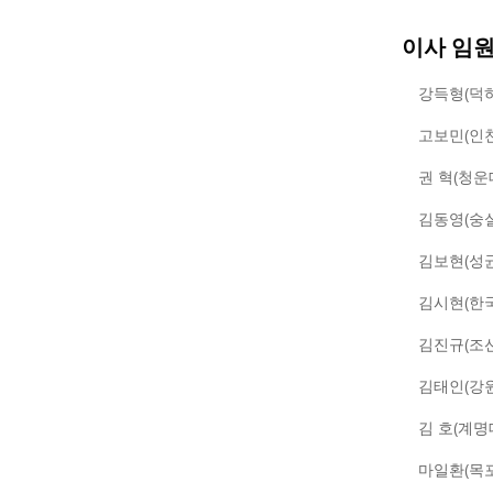
이사 임원
강득형(덕
고보민(인
권 혁(청운
김동영(숭
김보현(성
김시현(한
김진규(조
김태인(강
김 호(계명
마일환(목