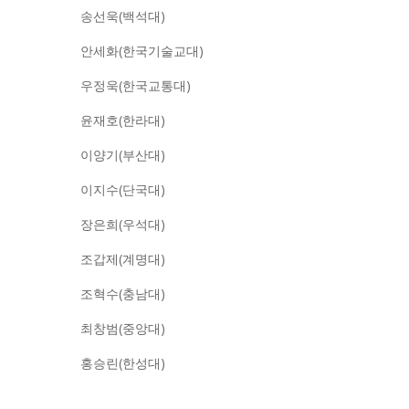
송선욱(백석대)
안세화(한국기술교대)
우정욱(한국교통대)
윤재호(한라대)
이양기(부산대)
이지수(단국대)
장은희(우석대)
조갑제(계명대)
조혁수(충남대)
최창범(중앙대)
홍승린(한성대)