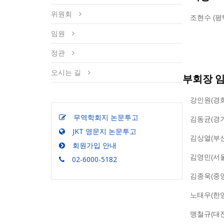
위원회
조현수 (평
임원
정관
오시는 길
부회장 임
강인원(경
무역학회지 논문투고
김동균(경
JKT 영문지 논문투고
김상열(부
회원가입 안내
김영민(서
02-6000-5182
김종욱(중
노태우(한
맹철규(대