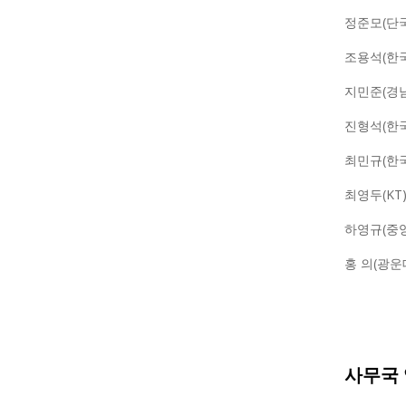
정준모(단
조용석(한
지민준(경
진형석(한
최민규(한
최영두(KT
하영규(중
홍 의(광운
사무국 