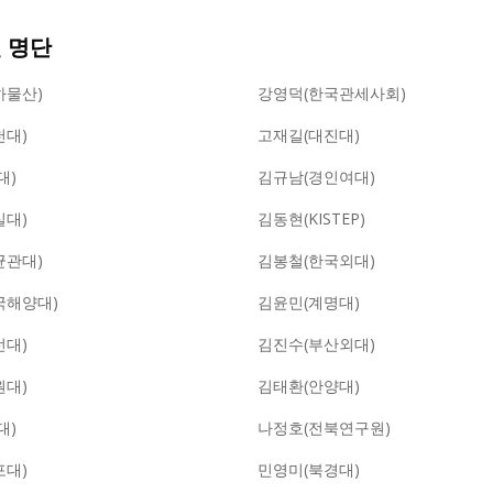
 명단
하물산)
강영덕(한국관세사회)
천대)
고재길(대진대)
대)
김규남(경인여대)
실대)
김동현(KISTEP)
균관대)
김봉철(한국외대)
국해양대)
김윤민(계명대)
선대)
김진수(부산외대)
원대)
김태환(안양대)
대)
나정호(전북연구원)
포대)
민영미(북경대)