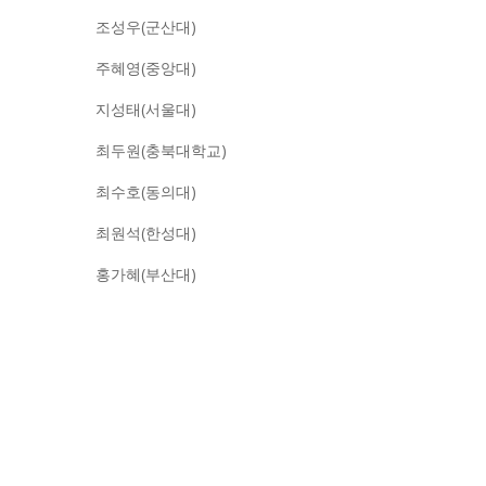
조성우(군산대)
주혜영(중앙대)
지성태(서울대)
최두원(충북대학교)
최수호(동의대)
최원석(한성대)
홍가혜(부산대)