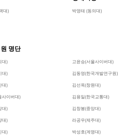
택대)
박영태 (동의대)
원 명단
희대)
고윤승(서울사이버대)
기대)
김동영(한국개발연구원)
산대)
김선옥(창원대)
울사이버대)
김용일(한국교통대)
앙대)
김창봉(중앙대)
양대)
라공우(제주대)
진대)
박성호(계명대)