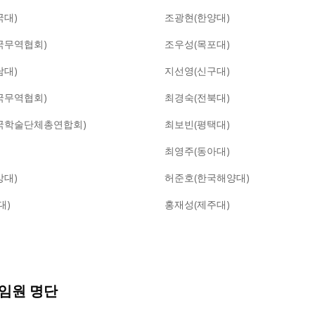
국대)
조광현(한양대)
국무역협회)
조우성(목포대)
남대)
지선영(신구대)
국무역협회)
최경숙(전북대)
국학술단체총연합회)
최보빈(평택대)
)
최영주(동아대)
앙대)
허준호(한국해양대)
대)
홍재성(제주대)
임원 명단