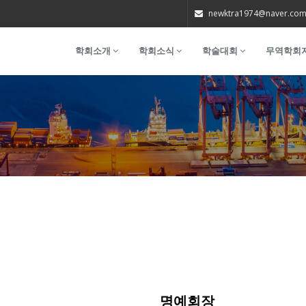
newktra1974@naver.co
학회소개
학회소식
학술대회
무역학회
명예회장