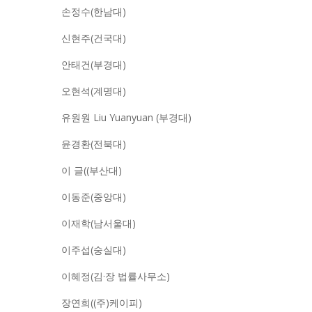
손정수(한남대)
신현주(건국대)
안태건(부경대)
오현석(계명대)
유원원 Liu Yuanyuan (부경대)
윤경환(전북대)
이 글((부산대)
이동준(중앙대)
이재학(남서울대)
이주섭(숭실대)
이혜정(김·장 법률사무소)
장연희((주)케이피)