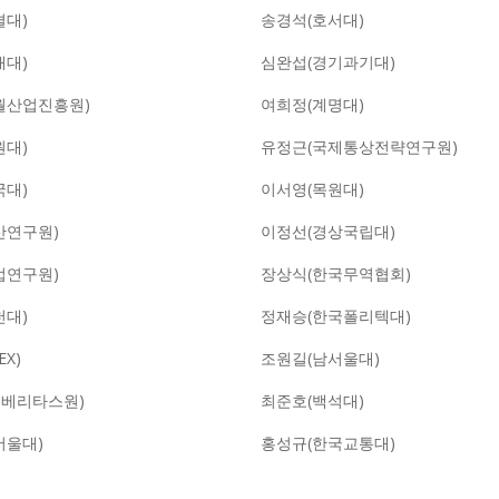
결대)
송경석(호서대)
재대)
심완섭(경기과기대)
월산업진흥원)
여희정(계명대)
원대)
유정근(국제통상전략연구원)
국대)
이서영(목원대)
산연구원)
이정선(경상국립대)
업연구원)
장상식(한국무역협회)
천대)
정재승(한국폴리텍대)
X)
조원길(남서울대)
)베리타스원)
최준호(백석대)
서울대)
홍성규(한국교통대)