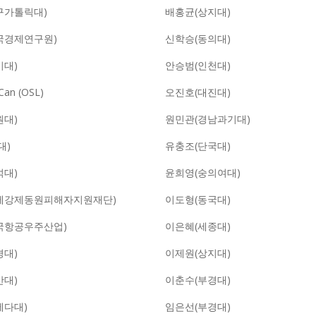
구가톨릭대)
배홍균(상지대)
국경제연구원)
신학승(동의대)
기대)
안승범(인천대)
Can (OSL)
오진호(대진대)
원대)
원민관(경남과기대)
대)
유충조(단국대)
석대)
윤희영(숭의여대)
제강제동원피해자지원재단)
이도형(동국대)
국항공우주산업)
이은혜(세종대)
경대)
이제원(상지대)
산대)
이춘수(부경대)
세다대)
임은선(부경대)