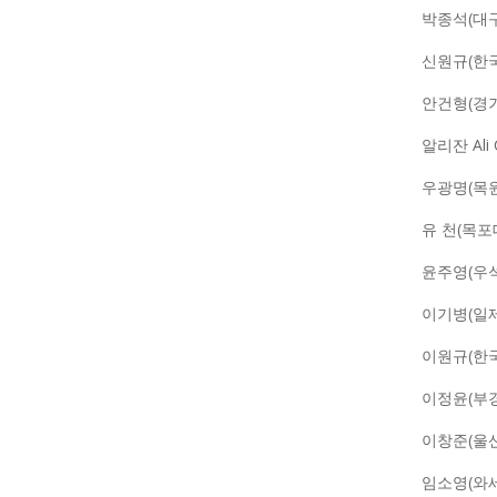
박종석(대
신원규(한
안건형(경
알리잔 Ali 
우광명(목
유 천(목포
윤주영(우
이기병(일
이원규(한
이정윤(부
이창준(울
임소영(와