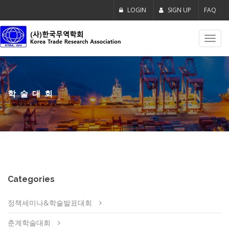
LOGIN
SIGN UP
FAQ
Toggl
navig
학술대회
Categories
정책세미나&학술발표대회
춘계학술대회