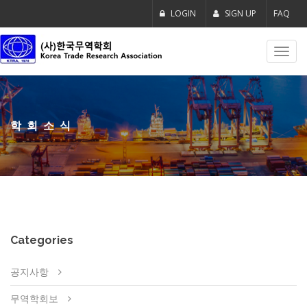
LOGIN
SIGN UP
FAQ
Toggl
navig
학회소식
Categories
공지사항
무역학회보