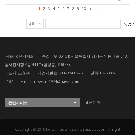
1
2
3
4
5
6
7
8
9
10
(사)한국무역학회 주소 : (우 06164) 서울특별시 강남구 영동대로 513,
상사전시장 4층 411호(삼성동, 코엑스)
대표자: 조현수 사업자번호: 211-82-08326 전화: 02-6000-
5182 E-mail : newktra1974@naver.com
관리자
관련사이트
copyright © 2019 korea trade research association. all right