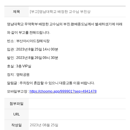
제목
[부고]영남대학교 배정한 교수님 부친상
영남대학교 무역학부 배정한 교수님의 부친
故
배종도님께서 별세하셨기에 아래
와 같이 부고를 전해드립니다
.
빈소
:
부산아시아드장례식장
입관
: 2023
년
8
월
25
일
14
시
00
분
발인
: 2023
년
8
월
26
일
09
시
30
분
호실
: 3
층
VIP
실
장지
:
영락공원
알림글
:
주차장이 혼잡할 수 있으니 대중교통 이용 바랍니다
.
모바일부고장
:
https://choomo.app/999901?seq=4941478
첨부파일
URL
작성일
2023년 08월 25일