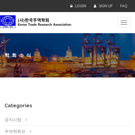
LOGIN
SIGN UP
FAQ
Toggl
navig
학회소식
Categories
공지사항
무역학회보